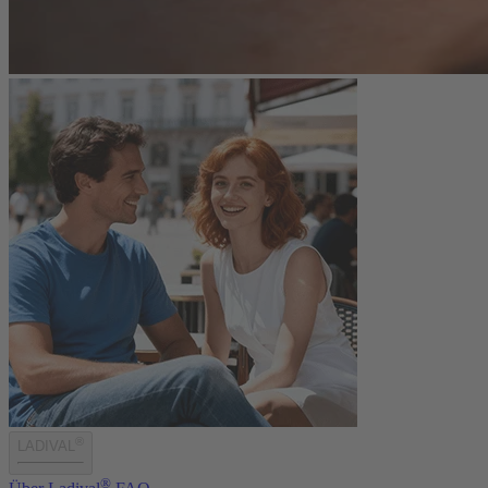
®
LADIVAL
®