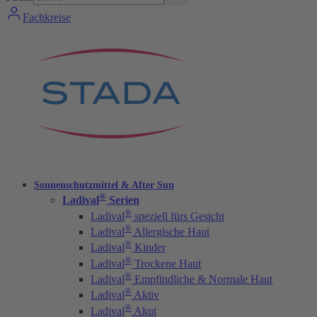
Fachkreise
Sonnenschutzmittel & After Sun
®
Ladival
Serien
®
Ladival
speziell fürs Gesicht
®
Ladival
Allergische Haut
®
Ladival
Kinder
®
Ladival
Trockene Haut
®
Ladival
Empfindliche & Normale Haut
®
Ladival
Aktiv
®
Ladival
Akut