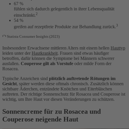
67 %
fühlen sich dadurch gelegentlich in ihrer Lebensqualität
2
einschränkt.
54 %
3
greifen auf rezeptfreie Produkte zur Behandlung zurück.
¹⁻³
Statista Consumer Insights (2023)
Insbesondere Erwachsene mittleren Alters mit einem hellen
Hauttyp
leiden unter der
Hautkrankheit
. Frauen sind etwas häufiger
betroffen, dafür können die Symptome bei Männern schwerer
ausfallen.
Couperose gilt als Vorstufe
oder milde Form der
Rosacea.
Typische Anzeichen sind
plötzlich auftretende Rötungen im
Gesicht
, später werden diese oftmals chronisch. Zusätzlich können
sichtbare Äderchen, entzündete Knötchen und Eiterbläschen
auftreten. Der richtige Sonnenschutz für Rosacea und Couperose ist
wichtig, um Ihre Haut vor diesen Veränderungen zu schützen.
Sonnencreme für zu Rosacea und
Couperose neigende Haut