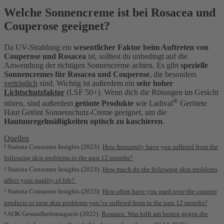
Welche Sonnencreme ist bei Rosacea und
Couperose geeignet?
Da UV-Strahlung ein
wesentlicher Faktor beim Auftreten von
Couperose und Rosacea
ist, solltest du unbedingt auf die
Anwendung der richtigen Sonnencreme achten. Es gibt
spezielle
Sonnencremes für Rosacea und Couperose
, die besonders
verträglich
sind. Wichtig ist außerdem ein
sehr hoher
Lichtschutzfaktor
(LSF 50+). Wenn dich die Rötungen im Gesicht
®
stören, sind außerdem
getönte Produkte
wie Ladival
Gerötete
Haut Getönt Sonnenschutz-Creme geeignet, um die
Hautunregelmäßigkeiten optisch zu kaschieren
.
Quellen
¹
Statista Consumer Insights (2023):
How frequently have you suffered from the
following skin problems in the past 12 months?
² Statista Consumer Insights (2023):
How much do the following skin problems
affect your quality of life?
³ Statista Consumer Insights (2023):
How often have you used over-the counter
products to treat skin problems you’ve suffered from in the past 12 months?
⁴
AOK Gesundheitsmagazin (2022):
Rosazea: Was hilft am besten gegen die