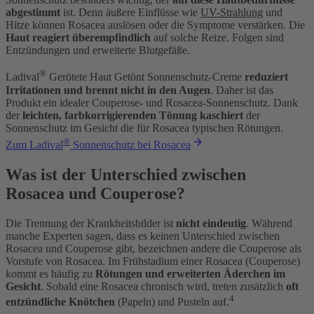
abgestimmt
ist. Denn äußere Einflüsse wie
UV-Strahlung
und
Hitze können Rosacea auslösen oder die Symptome verstärken. Die
Haut reagiert überempfindlich
auf solche Reize. Folgen sind
Entzündungen und erweiterte Blutgefäße.
®
Ladival
Gerötete Haut Getönt Sonnenschutz-Creme
reduziert
Irritationen und brennt nicht in den Augen
. Daher ist das
Produkt ein idealer Couperose- und Rosacea-Sonnenschutz. Dank
der
leichten, farbkorrigierenden Tönung kaschiert
der
Sonnenschutz im Gesicht die für Rosacea typischen Rötungen.
®
Zum Ladival
Sonnenschutz bei Rosacea
Was ist der Unterschied zwischen
Rosacea und Couperose?
Die Trennung der Krankheitsbilder ist
nicht eindeutig
. Während
manche Experten sagen, dass es keinen Unterschied zwischen
Rosacea und Couperose gibt, bezeichnen andere die Couperose als
Vorstufe von Rosacea. Im Frühstadium einer Rosacea (Couperose)
kommt es häufig zu
Rötungen und erweiterten Äderchen im
Gesicht
. Sobald eine Rosacea chronisch wird, treten zusätzlich
oft
4
entzündliche Knötchen
(Papeln) und Pusteln auf.