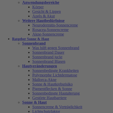
Anwendungsbereiche
Körper
Gesicht & Lippen
Après & Akut
Weitere Hautbedürfnisse
Neurodermitis-Sonnencreme
Rosacea-Sonnencreme
Akne-Sonnencreme
Ratgeber Sonne & Haut
Sonnenbrand
Was hilft gegen Sonnenbrand
Sonnenbrand Dauer
Sonnenbrand juckt
Sonnenbrand Blasen
Hautveränderungen
Sonnenbedingte Krankheiten
Polymorphe Lichtdermatose
Mallorca-Akne
Sonne & Hautkrebsrisiko
Pigmentflecken & Sonne
Sonnenbedingte Hautalterung
Gestörte Hautbarriere
Sonne & Haut
Sonnencreme & Verträglichkeit
Lichtschutzfaktor