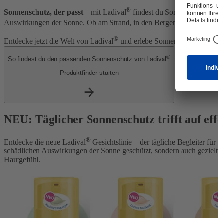
®
Sonnenschutz, der passt
– mit Ladival
findest du Sonnenschutz und
Auswirkungen der Sonne. Ob am Strand, in den Bergen oder im Allta
®
Entdecke jetzt die Welt von Ladival
und erlebe Sonnenschutz, der si
®
So findest du den passenden Sonnenschutz von Ladival
Produktfinder starten
NEU: Täglicher Sonnenschutz trifft auf eff
®
Entdecke die neue Ladival
Gesichtslinie – der tägliche Begleiter fü
schädlichen Auswirkungen der Sonne geschützt, sondern auch gezielt g
Hautgefühl.