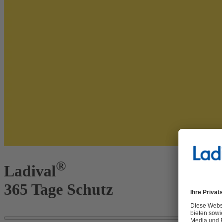
®
Ladival
365 Tage Schutz