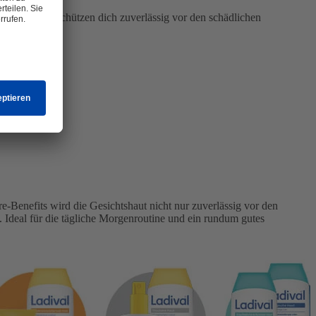
 Rezepturen schützen dich zuverlässig vor den schädlichen
nmomente.
re-Benefits wird die Gesichtshaut nicht nur zuverlässig vor den
. Ideal für die tägliche Morgenroutine und ein rundum gutes