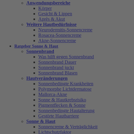
Anwendungsbereiche
Körper
Gesicht & Lippen
Après & Akut
Weitere Hautbedürfnisse
Neurodermitis-Sonnencreme
Rosacea-Sonnencreme
Akne-Sonnencreme
Ratgeber Sonne & Haut
Sonnenbrand
Was hilft gegen Sonnenbrand
Sonnenbrand Dauer
Sonnenbrand juckt
Sonnenbrand Blasen
Hautveränderungen
Sonnenbedingte Krankheiten
Polymorphe Lichtdermatose
Mallorca-Akne
Sonne & Hautkrebsrisiko
Pigmentflecken & Sonne
Sonnenbedingte Hautalterung
Gestörte Hautbarriere
Sonne & Haut
Sonnencreme & Verträglichkeit
Lichtschutzfaktor