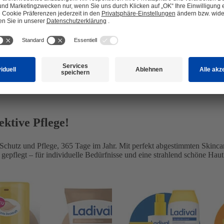
 Sonnenpflege, die genau auf dich abgestimmt ist. Unsere schonenden
®
g – Ladival
ist dein verlässlicher Begleiter für unbeschwerte Sonne
ch nicht nur gut anfühlt, sondern dir ein rundum sicheres Gefühl gibt!
ektive Pflege!
r Schutz und Pflege, 365 Tage im Jahr. Mit perfekt abgestimmten Skinca
epflegt – für individuelle Bedürfnisse und eine strahlend schöne Haut