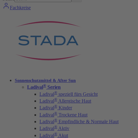
Fachkreise
Sonnenschutzmittel & After Sun
®
Ladival
Serien
®
Ladival
speziell fürs Gesicht
®
Ladival
Allergische Haut
®
Ladival
Kinder
®
Ladival
Trockene Haut
®
Ladival
Empfindliche & Normale Haut
®
Ladival
Aktiv
®
Ladival
Akut