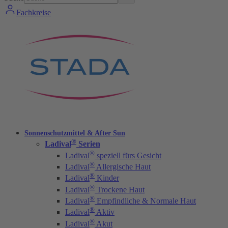
Fachkreise
Sonnenschutzmittel & After Sun
®
Ladival
Serien
®
Ladival
speziell fürs Gesicht
®
Ladival
Allergische Haut
®
Ladival
Kinder
®
Ladival
Trockene Haut
®
Ladival
Empfindliche & Normale Haut
®
Ladival
Aktiv
®
Ladival
Akut