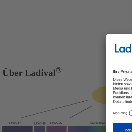
®
Über Ladival