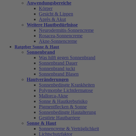
Anwendungsbereiche
Körper
Gesicht & Lippen
Après & Akut
Weitere Hautbedürfnisse
Neurodermitis-Sonnencreme
Rosacea-Sonnencreme
Akne-Sonnencreme
Ratgeber Sonne & Haut
Sonnenbrand
Was hilft gegen Sonnenbrand
Sonnenbrand Dauer
Sonnenbrand juckt
Sonnenbrand Blasen
Hautveränderungen
Sonnenbedingte Krankheiten
Polymorphe Lichtdermatose
Mallorca-Akne
Sonne & Hautkrebsrisiko
Pigmentflecken & Sonne
Sonnenbedingte Hautalterung
Gestörte Hautbarriere
Sonne & Haut
Sonnencreme & Verträglichkeit
Lichtschutzfaktor