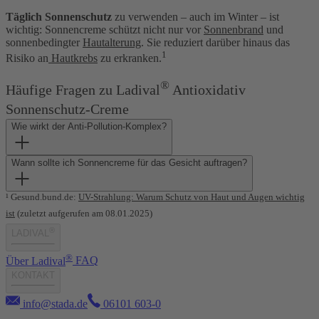
Täglich Sonnenschutz
zu verwenden – auch im Winter – ist
wichtig: Sonnencreme schützt nicht nur vor
Sonnenbrand
und
sonnenbedingter
Hautalterung
. Sie reduziert darüber hinaus das
1
Risiko an
Hautkrebs
zu erkranken.
®
Häufige Fragen zu Ladival
Antioxidativ
Sonnenschutz-Creme
Wie wirkt der Anti-Pollution-Komplex?
Wann sollte ich Sonnencreme für das Gesicht auftragen?
¹ Gesund.bund.de:
UV-Strahlung: Warum Schutz von Haut und Augen wichtig
ist
(zuletzt aufgerufen am 08.01.2025)
®
LADIVAL
®
Über Ladival
FAQ
KONTAKT
info@stada.de
06101 603-0