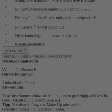
Schützt vor oxidativem Stress durch freie Radikale
Mit Anti-Pollution-Komplex aus Vitamin C & E
Für empfindliche, Misch- und zu Akne neigender Haut
®
Mit Ladival
4-fach Zellschutz
Nicht-komedogen und schweißresistent
Korallenfreundlich
Jetzt kaufen
ÜBERBLICK
BESCHREIBUNG
INHALTSSTOFFE
Wichtige Inhaltsstoffe
Vitamin C, Vitamin E
Darreichungsform
Antioxidative Creme
Anwendung
Trage den Sonnenschutz mit Antioxidantien großzügig auf Gesicht,
Hals, Dekolleté und Handrücken auf.
Tipp
: Vor dem Auftrag von Make-Up oder anderen
Gesichtsprodukten gut einziehen lassen.