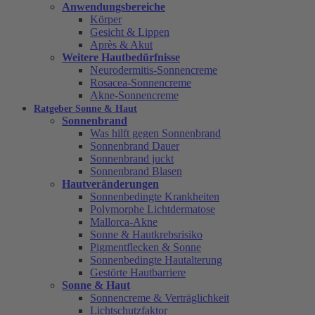
Anwendungsbereiche
Körper
Gesicht & Lippen
Après & Akut
Weitere Hautbedürfnisse
Neurodermitis-Sonnencreme
Rosacea-Sonnencreme
Akne-Sonnencreme
Ratgeber Sonne & Haut
Sonnenbrand
Was hilft gegen Sonnenbrand
Sonnenbrand Dauer
Sonnenbrand juckt
Sonnenbrand Blasen
Hautveränderungen
Sonnenbedingte Krankheiten
Polymorphe Lichtdermatose
Mallorca-Akne
Sonne & Hautkrebsrisiko
Pigmentflecken & Sonne
Sonnenbedingte Hautalterung
Gestörte Hautbarriere
Sonne & Haut
Sonnencreme & Verträglichkeit
Lichtschutzfaktor