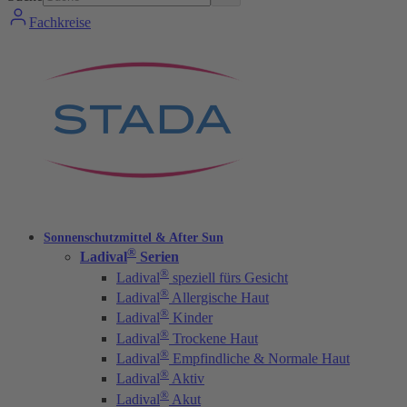
Fachkreise
Sonnenschutzmittel & After Sun
®
Ladival
Serien
®
Ladival
speziell fürs Gesicht
®
Ladival
Allergische Haut
®
Ladival
Kinder
®
Ladival
Trockene Haut
®
Ladival
Empfindliche & Normale Haut
®
Ladival
Aktiv
®
Ladival
Akut