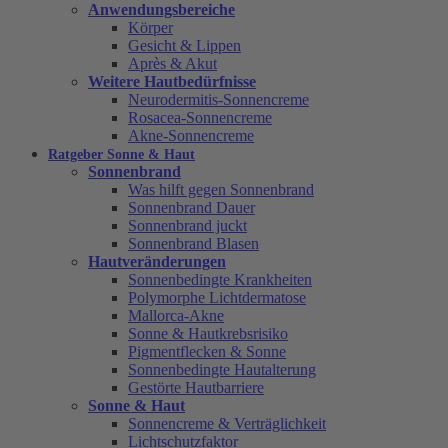
Anwendungsbereiche
Körper
Gesicht & Lippen
Après & Akut
Weitere Hautbedürfnisse
Neurodermitis-Sonnencreme
Rosacea-Sonnencreme
Akne-Sonnencreme
Ratgeber Sonne & Haut
Sonnenbrand
Was hilft gegen Sonnenbrand
Sonnenbrand Dauer
Sonnenbrand juckt
Sonnenbrand Blasen
Hautveränderungen
Sonnenbedingte Krankheiten
Polymorphe Lichtdermatose
Mallorca-Akne
Sonne & Hautkrebsrisiko
Pigmentflecken & Sonne
Sonnenbedingte Hautalterung
Gestörte Hautbarriere
Sonne & Haut
Sonnencreme & Verträglichkeit
Lichtschutzfaktor